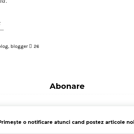
nă.
t
blog
,
blogger
26
Abonare
Primește o notificare atunci cand postez articole noi