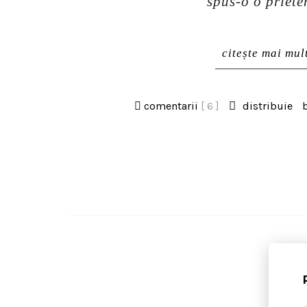
spus-o o priete
citește mai mul
comentarii
[ 6 ]
distribuie