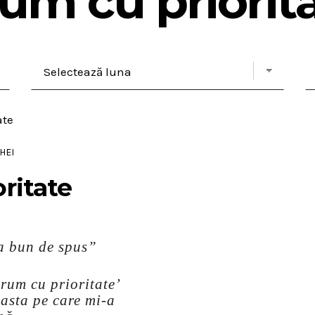
um cu priorit
HEI
ritate
va bun de spus”
Drum cu prioritate’
asta pe care mi-a