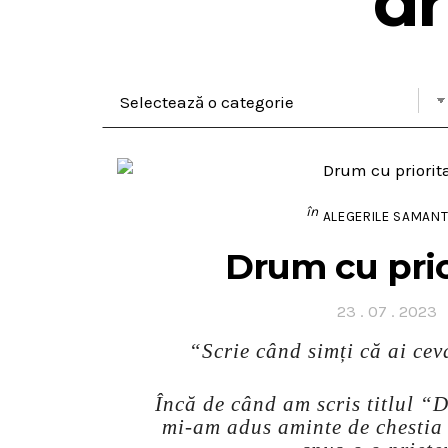
dr
în
ALEGERILE SAMANT
Drum cu prio
Posted
23 . 07 . 2023
on
“Scrie când simți că ai ce
Încă de când am scris titlul “
mi-am adus aminte de chestia 