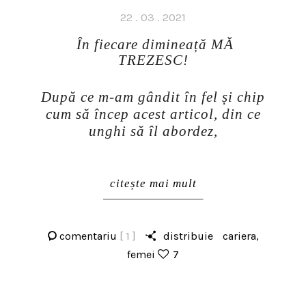
Posted
22 . 03 . 2021
on
În fiecare dimineață MĂ
TREZESC!
După ce m-am gândit în fel și chip
cum să încep acest articol, din ce
unghi să îl abordez,
citește mai mult
comentariu
[ 1 ]
distribuie
cariera
,
femei
7