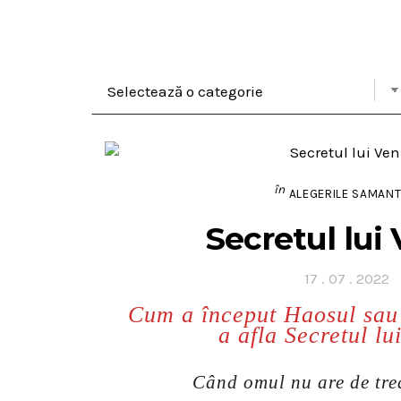
în
ALEGERILE SAMANT
Secretul lui
Posted
17 . 07 . 2022
on
Cum a început Haosul sau 
a afla Secretul lu
Când omul nu are de trea