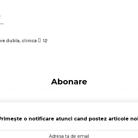
t
bie dubla
,
clinica
12
Abonare
Primește o notificare atunci cand postez articole noi