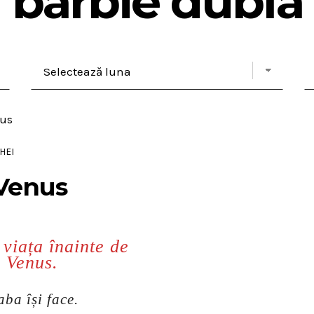
barbie dubla
HEI
 Venus
viața înainte de
i Venus.
ba își face.