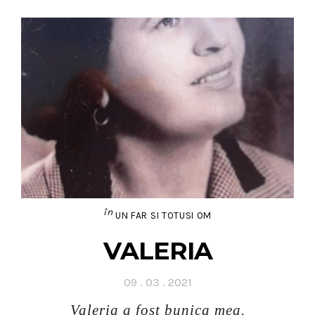
în
UN FAR SI TOTUSI OM
VALERIA
Posted
09 . 03 . 2021
on
Valeria a fost bunica mea.