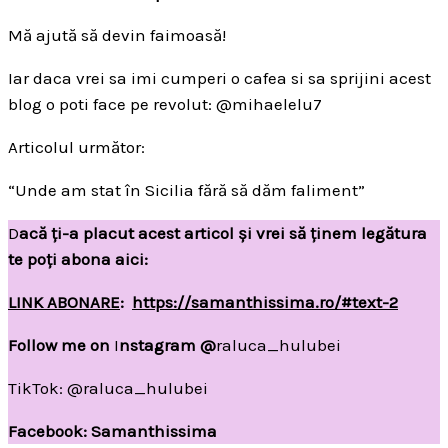
Mă ajută să devin faimoasă!
Iar daca vrei sa imi cumperi o cafea si sa sprijini acest
blog o poti face pe revolut: @mihaelelu7
Articolul următor:
“Unde am stat în Sicilia fără să dăm faliment”
D
acă ți-a placut acest articol și vrei să ținem legătura
te poți abona aici:
LINK ABONARE
:
https://samanthissima.ro/#text-2
Follow me on
I
nstagram @
raluca_hulubei
TikTok: @raluca_hulubei
Facebook: Samanthissima