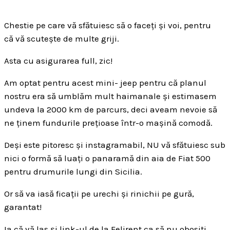
Chestie pe care vă sfătuiesc să o faceți și voi, pentru
că vă scutește de multe griji.
Asta cu asigurarea full, zic!
Am optat pentru acest mini- jeep pentru că planul
nostru era să umblăm mult haimanale și estimasem
undeva la 2000 km de parcurs, deci aveam nevoie să
ne ținem fundurile prețioase într-o mașină comodă.
Deși este pitoresc și instagramabil, NU vă sfătuiesc sub
nici o formă să luați o panaramă din aia de Fiat 500
pentru drumurile lungi din Sicilia.
Or să va iasă ficații pe urechi și rinichii pe gură,
garantat!
Ia că vă las și link-ul de la
Felirent
ca să nu obosiți