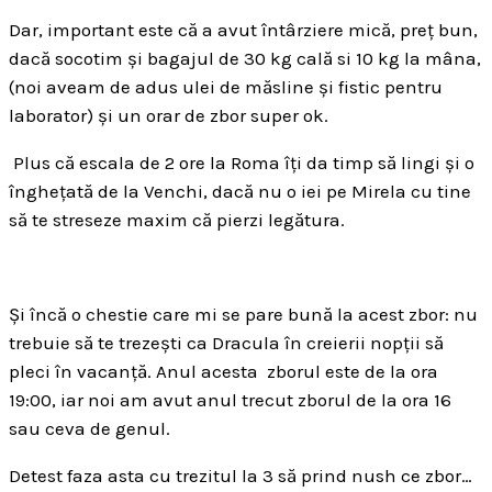
Dar, important este că a avut întârziere mică, preț bun,
dacă socotim și bagajul de 30 kg cală si 10 kg la mâna,
(noi aveam de adus ulei de măsline și fistic pentru
laborator) și un orar de zbor super ok.
Plus că escala de 2 ore la Roma îți da timp să lingi și o
înghețată de la Venchi, dacă nu o iei pe Mirela cu tine
să te streseze maxim că pierzi legătura.
Și încă o chestie care mi se pare bună la acest zbor: nu
trebuie să te trezești ca Dracula în creierii nopții să
pleci în vacanță. Anul acesta zborul este de la ora
19:00, iar noi am avut anul trecut zborul de la ora 16
sau ceva de genul.
Detest faza asta cu trezitul la 3 să prind nush ce zbor…