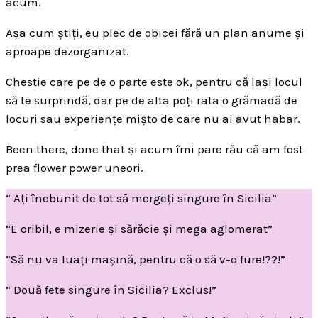
acum.
Așa cum știți, eu plec de obicei fără un plan anume și
aproape dezorganizat.
Chestie care pe de o parte este ok, pentru că lași locul
să te surprindă, dar pe de alta poți rata o grămadă de
locuri sau experiențe mișto de care nu ai avut habar.
Been there, done that și acum îmi pare rău că am fost
prea flower power uneori.
“ Ați înebunit de tot să mergeți singure în Sicilia”
“E oribil, e mizerie și sărăcie și mega aglomerat”
“Să nu va luați mașină, pentru că o să v-o fure!??!”
“ Două fete singure în Sicilia? Exclus!”