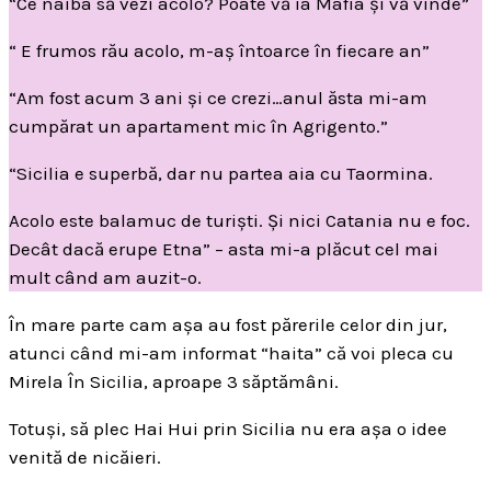
“Ce naiba să vezi acolo? Poate vă ia Mafia și vă vinde”
“ E frumos rău acolo, m-aș întoarce în fiecare an”
“Am fost acum 3 ani și ce crezi…anul ăsta mi-am
cumpărat un apartament mic în Agrigento.”
“Sicilia e superbă, dar nu partea aia cu Taormina.
Acolo este balamuc de turiști. Și nici Catania nu e foc.
Decât dacă erupe Etna” – asta mi-a plăcut cel mai
mult când am auzit-o.
În mare parte cam așa au fost părerile celor din jur,
atunci când mi-am informat “haita” că voi pleca cu
Mirela În Sicilia, aproape 3 săptămâni.
Totuși, să plec Hai Hui prin Sicilia nu era așa o idee
venită de nicăieri.