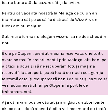
foarte bune atât la cazare cât și la avion.
Pentru că vacanța noastră la Malaga de cu un an
înainte era cât pe ce să fie distrusă de Wizz Air, un
lucru am știut sigur:
Sub nici o formă nu alegem wizz-ul să ne dea stres din
nou:
9 ore pe Otopeni, pierdut mașina rezervată, cheltuit o
avere pe taxi în creierii nopții prin Malaga, alți bani pe
alt taxi a doua zi să ne recuperăm totuși mașina
rezervată la aeroport, țeapă luată cu nush ce agenție
fantomă care îți recuperează banii de bilet și care ce să
vezi acționează chiar pe Otopeni la porțile de
îmbarcare, etc).
Așa că m-am pus pe căutat și am găsit un zbor foarte
ok, pe care, dacă alegeți Sicilia vi-l recomand cu toată