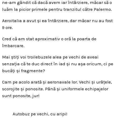
ne-am gândit că dacă avem iar întârziere, măcar să o
luăm la picior primele pentru tranzitul către Palermo.
Aeroitalia a avut și ea întârziere, dar măcar nu au fost
9 ore.
Cred că am stat aproximativ o oră la poarta de
îmbarcare.
Mai știți voi troilebuzele alea pe vechi de aveai
senzația că te duc direct în iad și nu așa oricum, ci pe
bucăți și fragmente?
Cam pe acolo arată și aeronavale lor. Vechi și urâțele,
scorojite și ponosite. Până și uniformele echipajelor
sunt ponosite, jur!
Autobuz pe vechi, cu aripi!