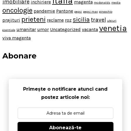
italia
imobiliare
inchiriere
magenta
mcdonalds
media
oncologie
pandemie
Pantone
pepsi
pepsi max
pinocchio
prieteni
sicilia
travel
prajituri
reclame
roz
uleiuri
venetia
umanitar
umor
Uncategorized
vacanta
esentiale
viva magenta
Abonare
Primește o notificare atunci cand
postez articole noi:
Abonează-te