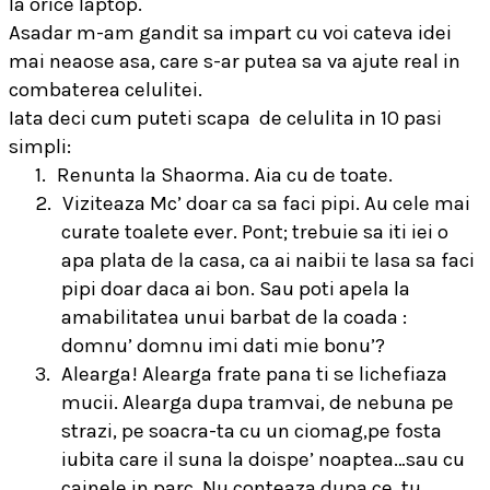
la orice laptop.
Asadar m-am gandit sa impart cu voi cateva idei
mai neaose asa, care s-ar putea sa va ajute real in
combaterea celulitei.
Iata deci cum puteti scapa
de celulita in 10 pasi
simpli:
1.
Renunta la Shaorma. Aia cu de toate.
2.
Viziteaza Mc’ doar ca sa faci pipi. Au cele mai
curate toalete ever. Pont; trebuie sa iti iei o
apa plata de la casa, ca ai naibii te lasa sa faci
pipi doar daca ai bon. Sau poti apela la
amabilitatea unui barbat de la coada :
domnu’ domnu imi dati mie bonu’?
3.
Alearga! Alearga frate pana ti se lichefiaza
mucii. Alearga dupa tramvai, de nebuna pe
strazi, pe soacra-ta cu un ciomag,pe fosta
iubita care il suna la doispe’ noaptea…sau cu
cainele in parc. Nu conteaza dupa ce..tu