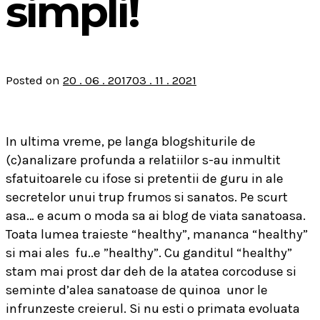
simpli!
Posted on
20 . 06 . 2017
03 . 11 . 2021
In ultima vreme, pe langa blogshiturile de
(c)analizare profunda a relatiilor s-au inmultit
sfatuitoarele cu ifose si pretentii de guru in ale
secretelor unui trup frumos si sanatos. Pe scurt
asa… e acum o moda sa ai blog de viata sanatoasa.
Toata lumea traieste “healthy”, mananca “healthy”
si mai ales
fu..e ”healthy”. Cu ganditul “healthy”
stam mai prost dar deh de la atatea corcoduse si
seminte d’alea sanatoase de quinoa
unor le
infrunzeste creierul. Si nu esti o primata evoluata