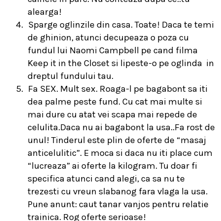
alearga!
4.
Sparge oglinzile din casa. Toate! Daca te temi
de ghinion, atunci decupeaza o poza cu
fundul lui Naomi Campbell pe cand filma
Keep it in the Closet si lipeste-o pe oglinda
in
dreptul fundului tau.
5.
Fa SEX. Mult sex. Roaga-l pe bagabont sa iti
dea palme peste fund. Cu cat mai multe si
mai dure cu atat vei scapa mai repede de
celulita.Daca nu ai bagabont la usa..Fa rost de
unul! Tinderul este plin de oferte de “masaj
anticelulitic”. E moca si daca nu iti place cum
“lucreaza” ai oferte la kilogram. Tu doar fi
specifica atunci cand alegi, ca sa nu te
trezesti cu vreun slabanog fara vlaga la usa.
Pune anunt: caut tanar vanjos pentru relatie
trainica. Rog oferte serioase!