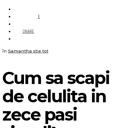
ACASĂ
DESPRE MINE
CONTACT
ABONARE
în
Samantha stie tot
Cum sa scapi
de celulita in
zece pasi