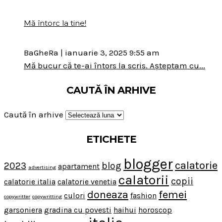
Mă întorc la tine!
BaGheRa
|
ianuarie 3, 2025 9:55 am
Mă bucur că te-ai întors la scris. Așteptam cu...
CAUTĂ ÎN ARHIVE
Caută în arhive
ETICHETE
blogger
calatorie
2023
blog
apartament
advertising
calatorii
copii
calatorie italia
calatorie venetia
doneaza
femei
culori
fashion
copywritter
copywritting
garsoniera
gradina cu povesti
haihui
horoscop