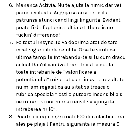
6.
Mananca Activia. Nu te ajuta la nimic dar vei
parea evoluata. Ai grija sa ai si o mecla
patrunsa atunci cand lingi lingurita. Evident
poate fi de fapt orice alt iaurt..there is no
fuckin’ difference!
7.
Fa testul Insync..te va deprima atat de tare
incat sigur uiti de celulita. O sa te simti ca
ultima tampita intrebandu-te si tu cum dracu
ai luat Bac’ul candva. L-am facut si eu…la
toate intrebarile de “valorificare a
potentialului” mi-a dat cu minus. La rezultate
nu m-am regasit ca au uitat sa treaca o
rubrica speciala “ esti o putoare insensibila si
ne miram si noi cum ai reusit sa ajungi la
intrebarea nr 10”.
8.
Poarta ciorapi negri mati 100 den elastici…mai
ales pe plaja ! Pentru siguranta ia masura 5