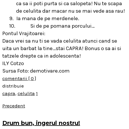
ca sa ii poti purta si ca salopeta! Nu te scapa
de celulita dar macar nu se mai vede asa rau!
9.
Ia mana de pe merdenele.
10.
Si de pe pomana porcului…
Pontul Vrajitoarei:
Daca vrei sa nu ti se vada celulita atunci cand se
uita un barbat la tine…stai CAPRA! Bonus o sa ai si
tatzele drepte ca in adolescenta!
ILY Cotzo
Sursa Foto: demotivare.com
comentarii
[ 0 ]
distribuie
capra
,
celulita
1
Precedent
Drum bun, ingerul nostru!