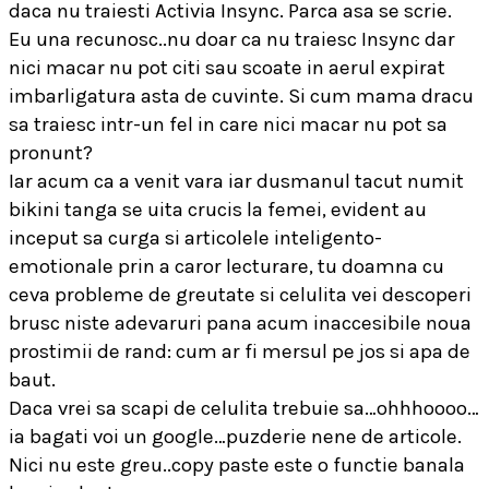
daca nu traiesti Activia Insync. Parca asa se scrie.
Eu una recunosc..nu doar ca nu traiesc Insync dar
nici macar nu pot citi sau scoate in aerul expirat
imbarligatura asta de cuvinte. Si cum mama dracu
sa traiesc intr-un fel in care nici macar nu pot sa
pronunt?
Iar acum ca a venit vara iar dusmanul tacut numit
bikini tanga se uita crucis la femei, evident au
inceput sa curga si articolele inteligento-
emotionale prin a caror lecturare, tu doamna cu
ceva probleme de greutate si celulita vei descoperi
brusc niste adevaruri pana acum inaccesibile noua
prostimii de rand: cum ar fi mersul pe jos si apa de
baut.
Daca vrei sa scapi de celulita trebuie sa…ohhhoooo…
ia bagati voi un google…puzderie nene de articole.
Nici nu este greu..copy paste este o functie banala