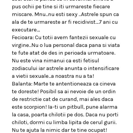
pus ochii pe tine si iti urmareste fiecare
miscare. Mnu..nu esti sexy ..Astrele spun ca
ala de te urmareste ar fi recidivist…7 ani cu
executare…
Fecioara: Cu totii avem fantezii sexuale cu
virgine..Nu o lua personal daca pana si viata
te fute atat de des in perioada urmatoare.
Nu este vina nimanui ca esti fetisul
zodiacului iar astrele anunta o intensificare
a vietii sexuale..a noastra nu a ta!
Balanta: Marte te antentioneaza ca cineva
te doreste! Posibil sa ai nevoie de un ordin
de restrictie cat de curand, mai ales daca
este scorpion! Ia-ti un pitbull, pune alarma
la casa, poarta chilotii pe dos. Daca nu porti
chiloti, dormi cu limba lipita de cerul gurii.
Nu te ajuta la nimic dar te tine ocupat!