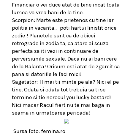
Financiar o vei duce atat de bine incat toata
lumea va vrea bani de la tine.
Scorpion: Marte este prietenos cu tine iar
politia in vacanta…
poti hartui linistit orice
zodie ! Planetele sunt ca de obicei
retrograde in zodia ta, ca atare ai scuza
perfecta sa iti vezi in continuare de
perversiunile sexuale. Daca nu ai bani cere
de la Balanta! Oricum esti atat de zgarcit ca
pana si datoriile le faci mici!
Sagetator:
Il mai tii minte pe ala? Nici el pe
tine. Odata si odata tot trebuia sa ti se
termine si tie norocul you lucky bastard!
Nici macar Racul fiert nu te mai baga in
seama in urmatoarea perioada!
Sursa foto: femina.ro