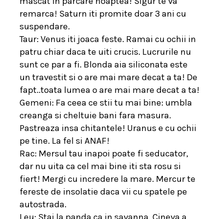
mascat in parcare noaptea! Sigur te va
remarca! Saturn iti promite doar 3 ani cu
suspendare.
Taur: Venus iti joaca feste. Ramai cu ochii in
patru chiar daca te uiti crucis. Lucrurile nu
sunt ce par a fi. Blonda aia siliconata este
un travestit si o are mai mare decat a ta! De
fapt..toata lumea o are mai mare decat a ta!
Gemeni: Fa ceea ce stii tu mai bine: umbla
creanga si cheltuie bani fara masura.
Pastreaza insa chitantele! Uranus e cu ochii
pe tine. La fel si ANAF!
Rac: Mersul tau inapoi poate fi seducator,
dar nu uita ca cel mai bine iti sta rosu si
fiert! Mergi cu incredere la mare. Mercur te
fereste de insolatie daca vii cu spatele pe
autostrada.
Leu: Stai la panda ca in savanna. Cineva a