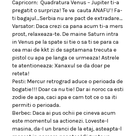
Capricorn:
Quadratura Venus – Jupiter ti-a
pregatit o surpriza! Te va
cauta ANAFU’! Fa-
ti bagajul…Serbia nu are pact de extradare…
Varsator: Daca crezi ca pana acum ti-a mers
prost, relaxeaza-te. De maine Saturn intra
in Venus pe la spate si tie o sa ti se para ca
cea mai de kkt zi de saptamana trecuta e
pistol cu apa pe langa ce urmeaza! Astrele
te atentioneaza: Xanaxul se da doar pe
reteta!
Pesti: Mercur retrograd aduce o perioada de
bogatie!!! Doar ca nu tie! Dar ai noroc ca esti
zodie de apa, caci apa e cam tot ce o sa iti
permiti o perioada.
Berbec: Daca ai pus ochii pe cineva acum
este momentul sa actionezi. Loveste-I
masina, da-I un branci de la etaj, asteapta-l