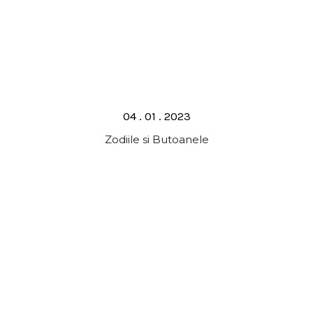
Posted
04 . 01 . 2023
on
Zodiile si Butoanele