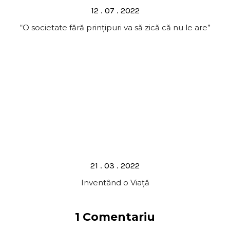
Posted
12 . 07 . 2022
on
“O societate fără prințipuri va să zică că nu le are”
Posted
21 . 03 . 2022
on
Inventând o Viață
1 Comentariu