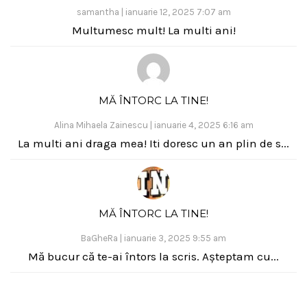
samantha
|
ianuarie 12, 2025 7:07 am
Multumesc mult! La multi ani!
MĂ ÎNTORC LA TINE!
Alina Mihaela Zainescu
|
ianuarie 4, 2025 6:16 am
La multi ani draga mea! Iti doresc un an plin de s...
MĂ ÎNTORC LA TINE!
BaGheRa
|
ianuarie 3, 2025 9:55 am
Mă bucur că te-ai întors la scris. Așteptam cu...