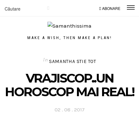
ABONARE
MAKE A WISH, THEN MAKE A PLAN!
în
SAMANTHA STIE TOT
VRAJISCOP..UN
HOROSCOP MAI REAL!
Posted
02 . 08 . 2017
on