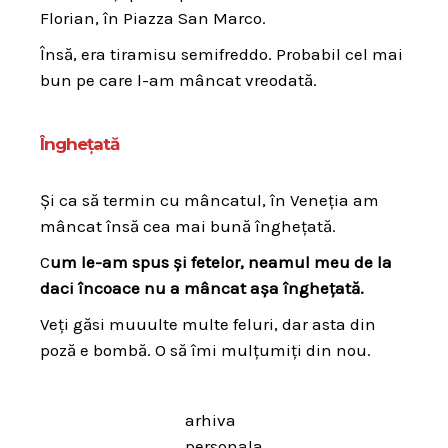
Florian, în Piazza San Marco.
Însă, era tiramisu semifreddo. Probabil cel mai
bun pe care l-am mâncat vreodată.
Înghețată
Și ca să termin cu mâncatul, în Veneția am
mâncat însă cea mai bună înghețată.
C
um le-am spus și fetelor, neamul meu de la
daci încoace nu a mâncat așa înghețată.
Veți găsi muuulte multe feluri, dar asta din
poză e bombă. O să îmi mulțumiți din nou.
arhiva
personala