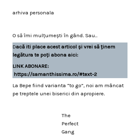
arhiva personala
O să îmi mulțumești în gând. Sau..
D
acă iti place acest articol și vrei să ținem
legătura te poți abona aici:
LINK ABONARE
:
https://samanthissima.ro/#text-2
La Bepe fiind varianta “to go”, noi am mâncat
pe treptele unei biserici din apropiere.
The
Perfect
Gang