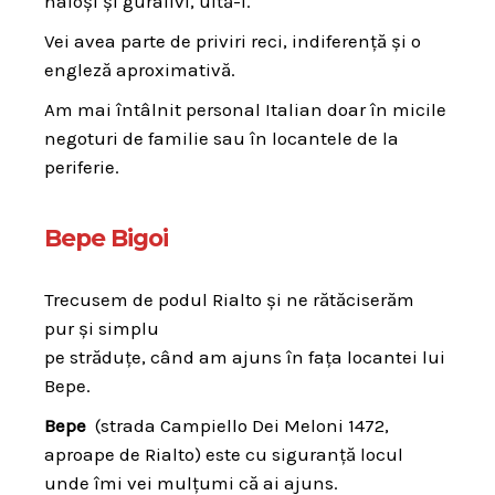
haioși și guralivi, uită-i.
Vei avea parte de priviri reci, indiferență și o
engleză aproximativă.
Am mai întâlnit personal Italian doar în micile
negoturi de familie sau în locantele de la
periferie.
Bepe Bigoi
Trecusem de podul Rialto și ne rătăciserăm
pur și simplu
pe străduțe, când am ajuns în fața locantei lui
Bepe.
Bepe
(strada Campiello Dei Meloni 1472,
aproape de Rialto) este cu siguranță locul
unde îmi vei mulțumi că ai ajuns.