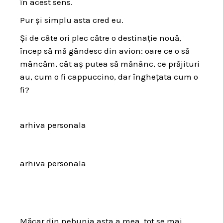
în acest sens.
Pur și simplu asta cred eu.
Și de câte ori plec către o destinație nouă,
încep să mă gândesc din avion: oare ce o să
mâncăm, cât aș putea să mănânc, ce prăjituri
au, cum o fi cappuccino, dar înghețata cum o
fi?
arhiva personala
arhiva personala
Măcar din nebunia asta a mea, tot se mai