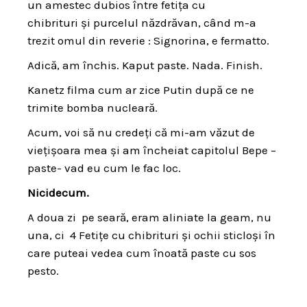
un amestec dubios între fetița cu
chibrituri și purcelul năzdrăvan, când m-a
trezit omul din reverie : Signorina, e fermatto.
Adică, am închis. Kaput paste. Nada. Finish.
Kanetz filma cum ar zice Putin după ce ne
trimite bomba nucleară.
Acum, voi să nu credeți că mi-am văzut de
viețișoara mea și am încheiat capitolul Bepe –
paste- vad eu cum le fac loc.
Nicidecum.
A doua zi pe seară, eram aliniate la geam, nu
una, ci 4 Fetițe cu chibrituri și ochii sticloși în
care puteai vedea cum înoată paste cu sos
pesto.