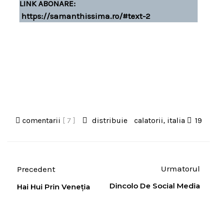
LINK ABONARE
:
https://samanthissima.ro/#text-2
comentarii
[ 7 ]
distribuie
calatorii
,
italia
19
Urmatorul
Precedent
Dincolo De Social Media
Hai Hui Prin Veneția