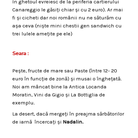
În ghetoul evreiesc de la periferia cartierului
Canareggio le găsiți chiar și cu 2 euro). Ar mai
fi și cicheti dar noi românii nu ne săturăm cu
așa ceva (niște mini chestii gen sandwich cu
trei lulele amețite pe ele)
Seara :
Pește, fructe de mare sau Paste (între 12- 20
euro în funcție de zonă) și musai o înghețată.
Noi am mâncat bine la Antica Locanda
Moratin, Vini da Gigio și La Bottiglia de
exemplu.
La desert, dacă mergeți în preajma sărbătorilor
de iarnă încercați și
Nadalin.