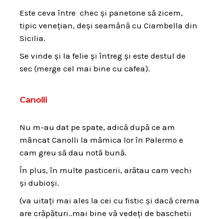
Este ceva între chec și panetone să zicem,
tipic venețian, deși seamănă cu Ciambella din
Sicilia.
Se vinde și la felie și întreg și este destul de
sec (merge cel mai bine cu cafea).
Canolli
Nu m-au dat pe spate, adică după ce am
mâncat Canolli la mămica lor în Palermo e
cam greu să dau notă bună.
În plus, în multe pasticerii, arătau cam vechi
și dubioși.
(va uitați mai ales la cei cu fistic și dacă crema
are crăpături..mai bine vă vedeți de baschetii