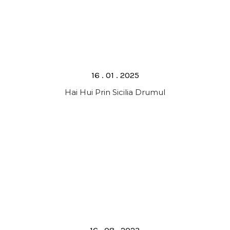
Posted
16 . 01 . 2025
on
Hai Hui Prin Sicilia Drumul
Posted
16 . 08 . 2023