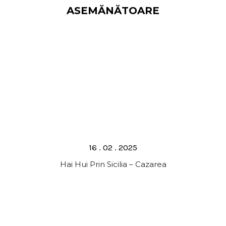
ASEMĂNĂTOARE
Posted
16 . 02 . 2025
on
Hai Hui Prin Sicilia – Cazarea