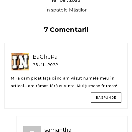
on
În spatele Măștilor
7 Comentarii
BaGheRa
28 . 11 . 2022
Mi-a cam picat fața când am văzut numele meu în
articol… am rămas fără cuvinte. Mulțumesc frumos!
RĂSPUNDE
samantha