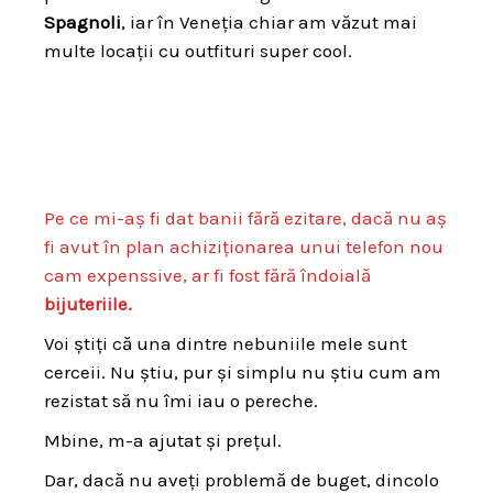
Spagnoli
, iar în Veneția chiar am văzut mai
multe locații cu outfituri super cool.
Pe ce mi-aș fi dat banii fără ezitare, dacă nu aș
fi avut în plan achiziționarea unui telefon nou
cam expenssive, ar fi fost fără îndoială
bijuteriile.
Voi știți că una dintre nebuniile mele sunt
cerceii. Nu știu, pur și simplu nu știu cum am
rezistat să nu îmi iau o pereche.
Mbine, m-a ajutat și prețul.
Dar, dacă nu aveți problemă de buget, dincolo