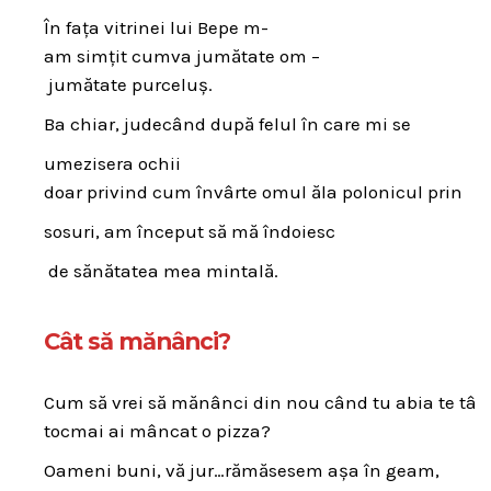
În fața vitrinei lui Bepe m-
am simțit cumva jumătate om –
jumătate purceluș.
Ba chiar, judecând după felul în care mi se
umezisera ochii
doar privind cum învârte omul ăla polonicul prin
sosuri, am început să mă îndoiesc
de sănătatea mea mintală.
Cât să mănânci?
Cum să vrei să mănânci din nou când tu abia te târă
tocmai ai mâncat o pizza?
Oameni buni, vă jur…rămăsesem așa în geam,