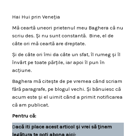
on
Hai Hui prin Veneția
Mă ceartă uneori prietenul meu Baghera că nu
scriu des. Și nu sunt constantă. Bine, el de
câte ori mă ceartă are dreptate.
Și de câte ori îmi da câte un sfat, îl rumeg și îl
învârt pe toate părțile, iar apoi îl pun în
acțiune.
Baghera mă citește de pe vremea când scriam
fără paragrafe, pe blogul vechi. Și bănuiesc că
acum este și el uimit când a primit notificarea
că am publicat.
Pentru că:
D
acă iti place acest articol și vrei să ținem
legătura te poți abona aici: