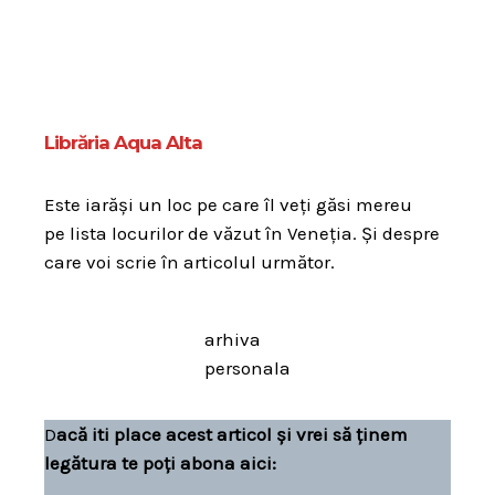
Librăria Aqua Alta
Este iarăși un loc pe care îl veți găsi mereu
pe lista locurilor de văzut în Veneția. Și despre
care voi scrie în articolul următor.
arhiva
personala
D
acă iti place acest articol și vrei să ținem
legătura te poți abona aici: