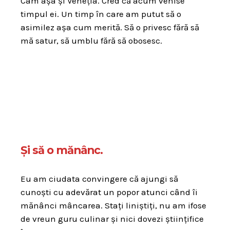
Cam așa și Veneția. Cred că acum venise
timpul ei. Un timp în care am putut să o
asimilez așa cum merită. Să o privesc fără să
mă satur, să umblu fără să obosesc.
Și să o mănânc.
Eu am ciudata convingere că ajungi să
cunoști cu adevărat un popor atunci când îi
mănânci mâncarea. Stați liniștiți, nu am ifose
de vreun guru culinar și nici dovezi științifice