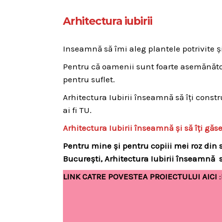
Arhitectura iubirii
Inseamnă să îmi aleg plantele potrivite și 
Pentru că oamenii sunt foarte asemănător
pentru suflet.
Arhitectura Iubirii înseamnă să îți constr
ai fi TU.
Arhitectura Iubirii înseamnă și să îți găseș
Pentru mine și pentru copiii mei roz din 
București, Arhitectura Iubirii înseamnă
LINK CATRE POVESTEA PROIECTULUI AICI
: