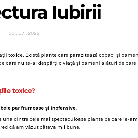
ctura Iubirii
Posted
03 . 07 . 2022
on
ații toxice. Există plante care parazitează copaci și oamen
e care nu te-ai despărți o viață și oameni alături de care
iile toxice?
mbele par frumoase și inofensive.
 una dintre cele mai spectaculoase plante pe care le-am
, cred că am văzut câteva mii bune.