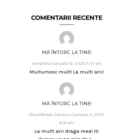
COMENTARII RECENTE
MĂ ÎNTORC LA TINE!
samantha
|
ianuarie 12, 2025 7:07 am
Multumesc mult! La multi ani!
MĂ ÎNTORC LA TINE!
Alina Mihaela Zainescu
|
ianuarie 4, 2025
6:16 am
La multi ani draga mea! Iti
doresc un an plin de s...