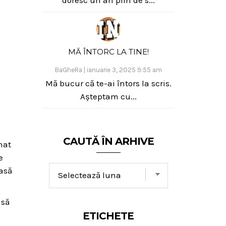
MĂ ÎNTORC LA TINE!
BaGheRa
|
ianuarie 3, 2025 9:55 am
Mă bucur că te-ai întors la scris.
Așteptam cu...
CAUTĂ ÎN ARHIVE
nat
e
casă
 să
ETICHETE