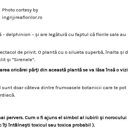
Photo cortesy by
ingrijireaflorilor.ro
– delphinion – și are legătură cu faptul că florile sale au
tacol de privit. O plantă cu o silueta superbă, înalta și 
it și “Sirenele”.
a oricărei părți din această plantă se va lăsa însă o vizi
l sunt doar câteva dintre frumoasele botanicii care te pot
rdiacă.
ai pervers. Cum o fi ajuns el simbol al iubirii și norocului
îți întâlnești toxicul sau toxica probabil ).