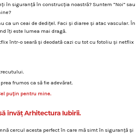
ți în siguranță în construcția noastră? Suntem “Noi” sau
mine?
u ca un ceai de dedițel. Faci și diaree și atac vascular. În
ând îți este lumea mai dragă.
flix într-o seară și deodată cazi cu tot cu fotoliu și netflix
trecutului.
 prea frumos ca să fie adevărat.
Cel puțin pentru mine.
ă învăț Arhitectura Iubirii.
mnă cercul acesta perfect în care mă simt în siguranță și