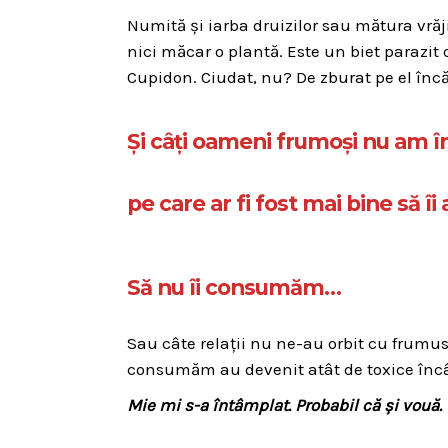
Numită și iarba druizilor sau mătura vrăjit
nici măcar o plantă. Este un biet parazit 
Cupidon. Ciudat, nu? De zburat pe el înc
Și câți oameni frumoși nu am înt
pe care ar fi fost mai bine să î
Să nu îi consumăm…
Sau câte relații nu ne-au orbit cu frumus
consumăm au devenit atât de toxice încâ
Mie mi s-a întâmplat. Probabil că și vouă.