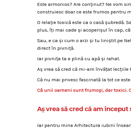
Este armonios? Are conținut? Ne vom sim
construiesc doar ce este frumos pentru 
O relație toxică este ca o casă șubredă. Sa
plus, îți mai cade și acoperișul în cap, c
Sau, e ca și cum o arzi și tu liniștit pe Net
direct în pivniță.
Iar pivnița ta e plină cu apă și rahat.
Aș vrea să cred că mi-am învățat lecțiile 
Că nu mai privesc fascinată la tot ce este
Că unii oameni sunt frumoși, dar toxici. 
Aș vrea să cred că am început s
Iar pentru mine Arhitectura iubirii însea