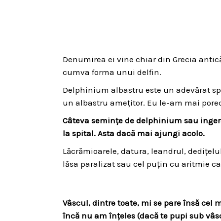
Denumirea ei vine chiar din Grecia antică 
cumva forma unui delfin.
Delphinium albastru este un adevărat spec
un albastru amețitor. Eu le-am mai porecl
Câteva semințe de delphinium sau ingerare
la spital. Asta dacă mai ajungi acolo.
Lăcrămioarele, datura, leandrul, dedițelu
lăsa paralizat sau cel puțin cu aritmie ca
Vâscul, dintre toate, mi se pare însă cel m
încă nu am înțeles (dacă te pupi sub vâsc 