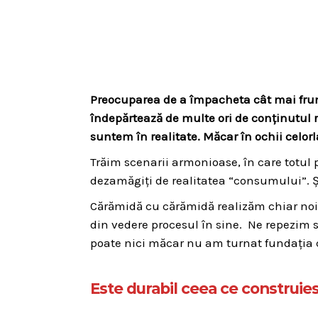
Preocuparea de a împacheta cât mai frum
îndepărtează de multe ori de conținutul r
suntem în realitate. Măcar în ochii celorla
Trăim scenarii armonioase, în care totul 
dezamăgiți de realitatea “consumului”. Și 
Cărămidă cu cărămidă realizăm chiar noi c
din vedere procesul în sine. Ne repezim
poate nici măcar nu am turnat fundația 
Este durabil ceea ce construie