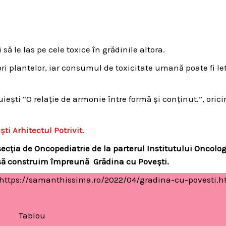
să le las pe cele toxice în grădinile altora.
i plantelor, iar consumul de toxicitate umană poate fi le
uiești “O relație de armonie între formă și conținut.”, oric
ti Arhitectul Potrivit.
secția de Oncopediatrie de la parterul Institutului Oncolog
 să construim împreună Grădina cu Povești.
https://samanthissima.ro/2022/04/gradina-cu-povesti.h
Tablou