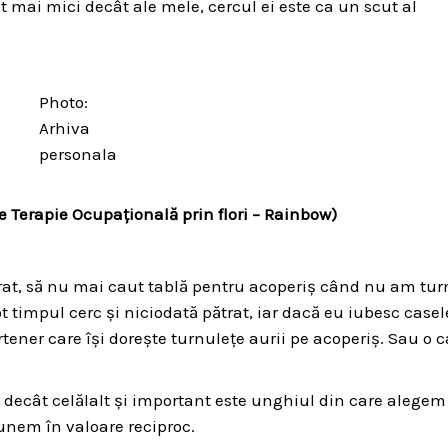
t mai mici decât ale mele, cercul ei este ca un scut al
Photo:
Arhiva
personala
 Terapie Ocupațională prin flori – Rainbow)
rat, să nu mai caut tablă pentru acoperiș când nu am tur
ot timpul cerc și niciodată pătrat, iar dacă eu iubesc casel
ner care își dorește turnulețe aurii pe acoperiș. Sau o 
 decât celălalt și important este unghiul din care alegem
unem în valoare reciproc.