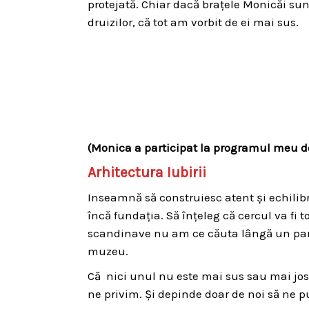
protejată. Chiar dacă brațele Monicăi sun
druizilor, că tot am vorbit de ei mai sus.
(Monica a participat la programul meu de
Arhitectura Iubirii
Inseamnă să construiesc atent și echilib
încă fundația. Să înțeleg că cercul va fi t
scandinave nu am ce căuta lângă un parte
muzeu.
Că nici unul nu este mai sus sau mai jos
ne privim. Și depinde doar de noi să ne p