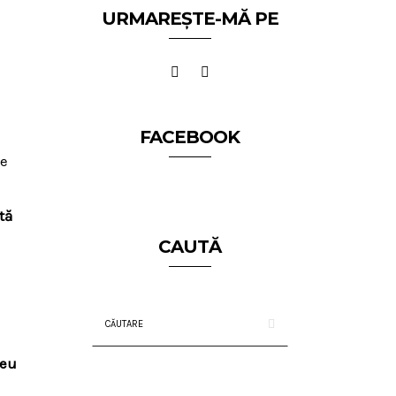
URMAREȘTE-MĂ PE
FACEBOOK
de
tă
CAUTĂ
 eu