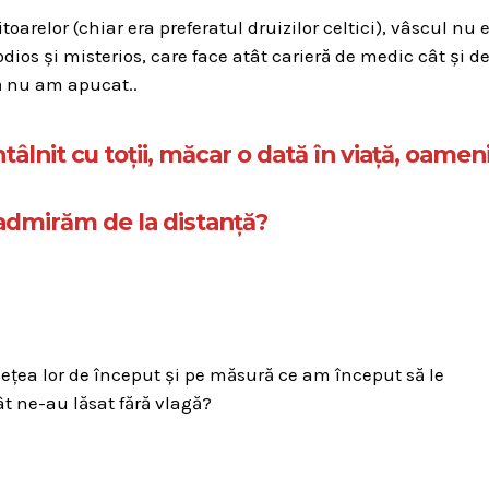
oarelor (chiar era preferatul druizilor celtici), vâscul nu 
odios și misterios, care face atât carieră de medic cât și d
ă nu am apucat..
âlnit cu toții, măcar o dată în viață, oamen
i admirăm de la distanță?
ețea lor de început și pe măsură ce am început să le
t ne-au lăsat fără vlagă?