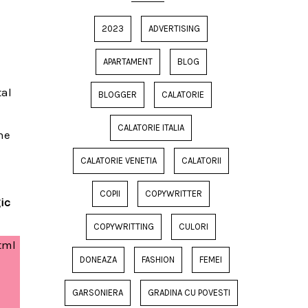
2023
ADVERTISING
APARTAMENT
BLOG
tal
BLOGGER
CALATORIE
CALATORIE ITALIA
ine
CALATORIE VENETIA
CALATORII
COPII
COPYWRITTER
ic
COPYWRITTING
CULORI
tml
DONEAZA
FASHION
FEMEI
GARSONIERA
GRADINA CU POVESTI