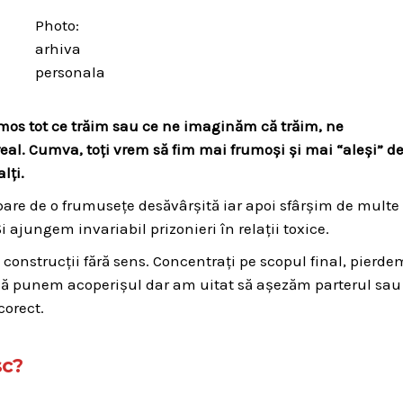
Photo:
arhiva
personala
os tot ce trăim sau ce ne imaginăm că trăim, ne
eal. Cumva, toți vrem să fim mai frumoși și mai “aleși” d
lți.
pare de o frumusețe desăvârșită iar apoi sfârșim de multe 
ajungem invariabil prizonieri în relații toxice.
onstrucții fără sens. Concentrați pe scopul final, pierde
 să punem acoperișul dar am uitat să așezăm parterul sau
corect.
sc?