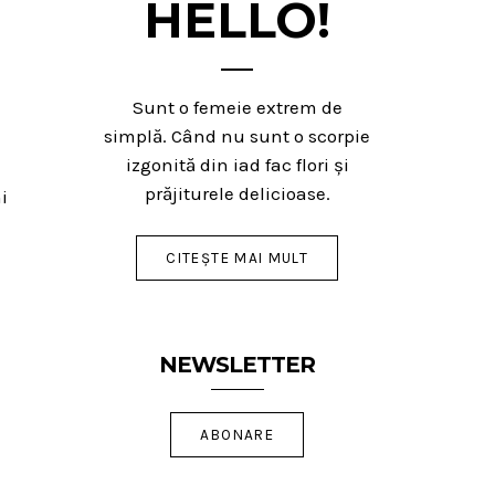
HELLO!
Sunt o femeie extrem de
simplă. Când nu sunt o scorpie
izgonită din iad fac flori și
prăjiturele delicioase.
i
CITEȘTE MAI MULT
NEWSLETTER
ABONARE